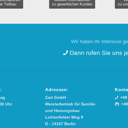
er Tiefbau
zu gewerblichen Kunden
zu un
Wir haben Ihr Interesse g
Dann rufen Sie uns jet
:
Adressen:
Konta
tag
Zart GmbH
+49 
.00 Uhr
Meisterbetrieb für Sanitär-
+49
und Heizungsbau
Lichterfelder Weg 9
D - 14167 Berlin