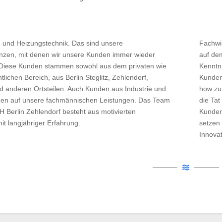
- und Heizungstechnik. Das sind unsere
Fachwis
zen, mit denen wir unsere Kunden immer wieder
auf dem
Diese Kunden stammen sowohl aus dem privaten wie
Kenntn
tlichen Bereich, aus Berlin Steglitz, Zehlendorf,
Kunden 
d anderen Ortsteilen. Auch Kunden aus Industrie und
how zur
en auf unsere fachmännischen Leistungen. Das Team
die Tat
 Berlin Zehlendorf besteht aus motivierten
Kundenw
it langjähriger Erfahrung.
setzen
Innova