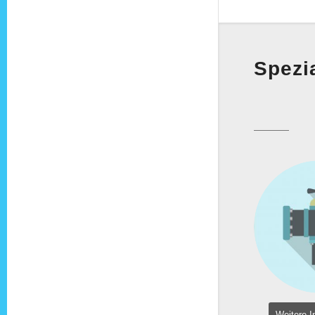
Spezi
San
Ti
Weitere I