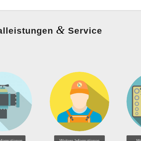
&
alleistungen
Service
itärer
Gewerbliche
efbau
Kunden
nformationen
Weitere Informationen
We